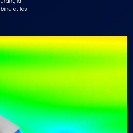
rant, la
abine et les