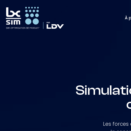
À 
Simulat
Les forces