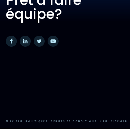
Prêt à faire
équipe?
© LX SIM
POLITIQUES
TERMES ET CONDITIONS
HTML SITEMAP