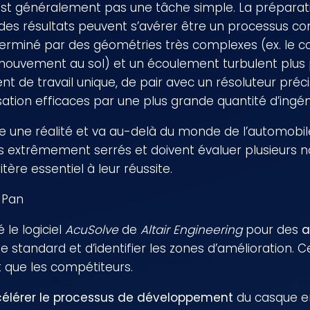
n’est généralement pas une tâche simple. La préparat
 des résultats peuvent s’avérer être un processus c
rminé par des géométries très complexes (ex. le co
 mouvement au sol) et un écoulement turbulent plus p
 de travail unique, de pair avec un résoluteur préci
sation efficaces par une plus grande quantité d’ingén
nue une réalité et va au-delà du monde de l’automobi
is extrêmement serrés et doivent évaluer plusieurs 
tère essentiel à leur réussite.
 Pan
 le logiciel
AcuSolve
de
Altair Engineering
pour des
a
standard et d’identifier les zones d’amélioration. C
 que les compétiteurs.
élérer le processus de développement
du casque e