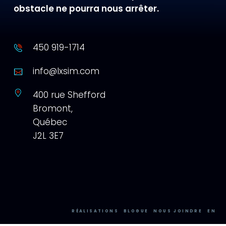
obstacle ne pourra nous arrêter.
450 919-1714
info@lxsim.com
400 rue Shefford
Bromont,
Québec
J2L 3E7
RÉALISATIONS
BLOGUE
NOUS JOINDRE
EN