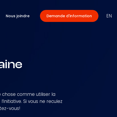
EN
Nous joindre
Demande d'information
aine
ue chose comme utiliser la
initiative. Si vous ne reculez
stez-vous!