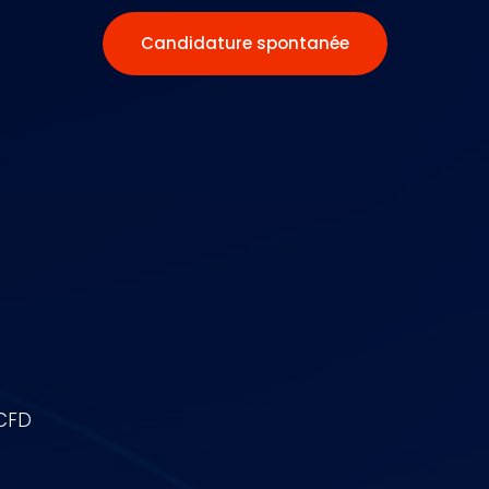
Candidature spontanée
 CFD