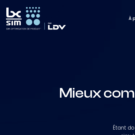
À 
Mieux com
Étant do