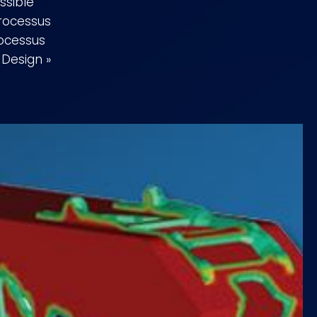
ssible
processus
rocessus
 Design »